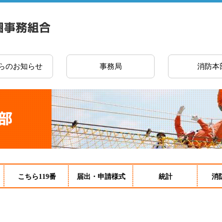
らのお知らせ
事務局
消防本
こちら119番
届出・申請様式
統計
消