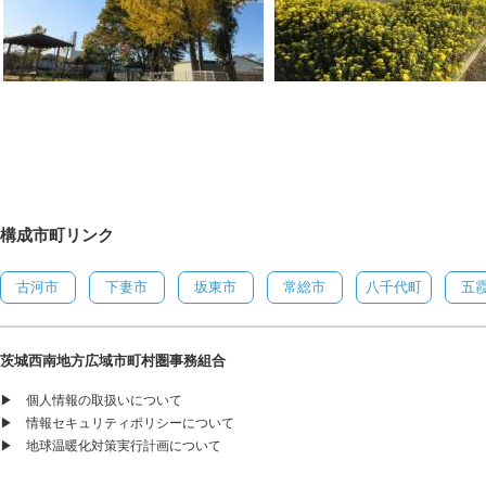
構成市町リンク
古河市
下妻市
坂東市
常総市
八千代町
五
茨城西南地方広域市町村圏事務組合
▶
個人情報の取扱いについて
▶
情報セキュリティポリシーについて
▶
地球温暖化対策実行計画について