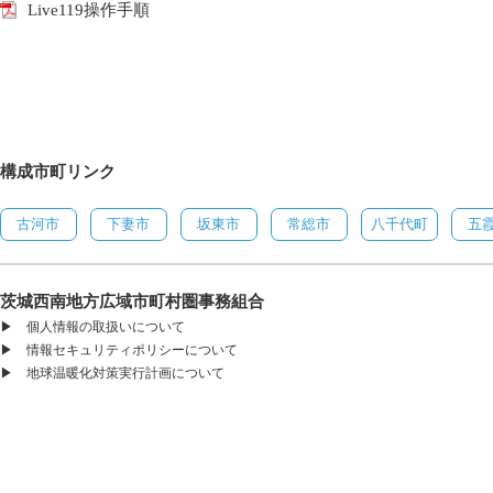
Live119操作手順
構成市町リンク
古河市
下妻市
坂東市
常総市
八千代町
五
茨城西南地方広域市町村圏事務組合
▶
個人情報の取扱いについて
▶
情報セキュリティポリシーについて
▶
地球温暖化対策実行計画について