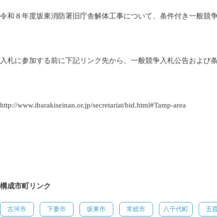
令和８年度坂東消防署旧庁舎解体工事について、条件付き一般競
入札に参加する前に下記リンク先から、一般競争入札公告および
http://www.ibarakiseinan.or.jp/secretariat/bid.html#Tamp-area
構成市町リンク
古河市
下妻市
坂東市
常総市
八千代町
五