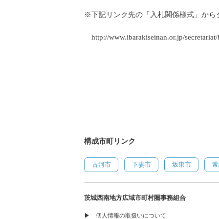
※下記リンク先の「入札関係様式」から
http://www.ibarakiseinan.or.jp/secretariat
構成市町リンク
古河市
下妻市
坂東市
常
茨城西南地方広域市町村圏事務組合
▶
個人情報の取扱いについて