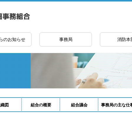
らのお知らせ
事務局
消防本
組織図
組合の概要
組合議会
事務局の主な仕